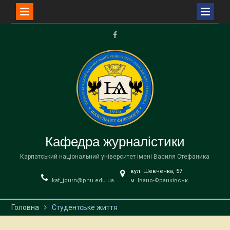
Перейти
до
facebook
вмісту
Кафедра журналістики
Карпатський національний університет імені Василя Стефаника
вул. Шевченка, 57
kaf_journ@pnu.edu.ua
м. Івано-Франківськ
Головна
Студентське життя