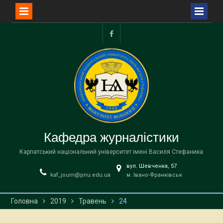
Перейти
до
facebook
вмісту
Кафедра журналістики
Карпатський національний університет імені Василя Стефаника
вул. Шевченка, 57
kaf_journ@pnu.edu.ua
м. Івано-Франківськ
Головна
2019
Травень
24