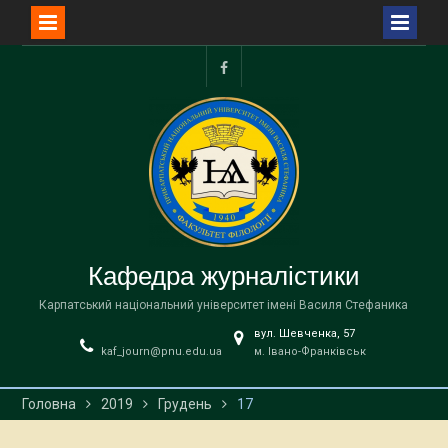
Перейти
до
facebook
вмісту
Кафедра журналістики
Карпатський національний університет імені Василя Стефаника
вул. Шевченка, 57
kaf_journ@pnu.edu.ua
м. Івано-Франківськ
Головна
2019
Грудень
17