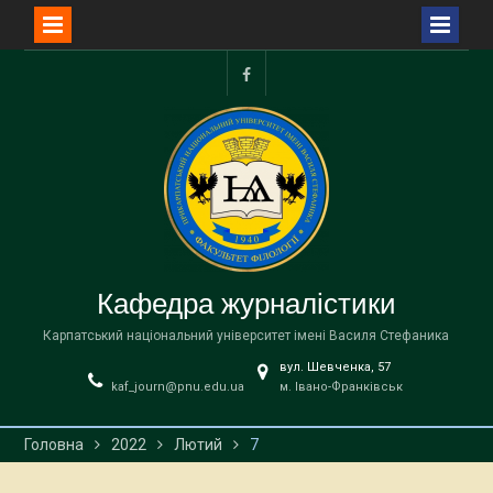
Перейти
до
facebook
вмісту
Кафедра журналістики
Карпатський національний університет імені Василя Стефаника
вул. Шевченка, 57
kaf_journ@pnu.edu.ua
м. Івано-Франківськ
Головна
2022
Лютий
7