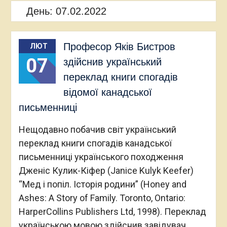
День:
07.02.2022
Професор Яків Бистров
ЛЮТ
07
здійснив український
переклад книги спогадів
відомої канадської
письменниці
Нещодавно побачив світ український
переклад книги спогадів канадської
письменниці українського походження
Дженіс Кулик-Кіфер (Janice Kulyk Keefer)
“Мед і попіл. Історія родини” (Honey and
Ashes: A Story of Family. Toronto, Ontario:
HarperCollins Publishers Ltd, 1998). Переклад
українською мовою здійснив завідувач