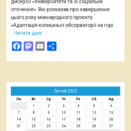
дискусії «Університети та їх соціальне
оточення». Він розказав про завершення
цього року міжнародного проєкту
«Адаптація колишньої обсерваторії на горі
Читати далі
Facebook
Mastodon
Email
Поділитися
Лютий 2022
Пн
Вт
Ср
Чт
Пт
Сб
Нд
1
2
3
4
5
6
7
8
9
10
11
12
13
14
15
16
17
18
19
20
21
22
23
24
25
26
27